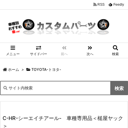
RSS
Feedly
メニュー
サイドバー
前へ
次へ
検索
ホーム
>
TOYOTA-トヨタ-
C-HR-シーエイチアール- 車種専用品＜槌屋ヤック
＞