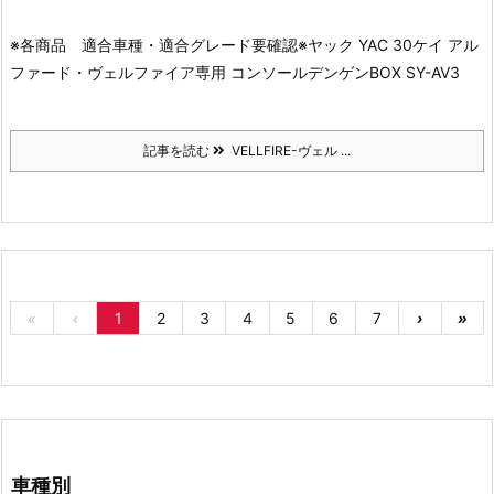
※各商品 適合車種・適合グレード要確認※
ヤック YAC 30ケイ アル
ファード・ヴェルファイア専用 コンソールデンゲンBOX SY-AV3
記事を読む
VELLFIRE-ヴェル ...
«
‹
1
2
3
4
5
6
7
›
»
車種別