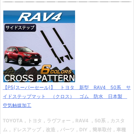
【P5(スーパーセール)】 トヨタ 新型 RAV4 50系 サ
イドステップマット （クロス） ゴム 防水 日本製
空気触媒加工
TOYOTA，トヨタ，ラヴフォー，RAV4 ，50系，カスタ
ム，ドレスアップ，改造，パーツ，DIY，簡単取付，車種