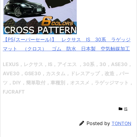
【P5(スーパーセール)】 レクサス IS 30系 ラゲッジ
マット （クロス） ゴム 防水 日本製 空気触媒加工
LEXUS，レクサス，IS，アイエス ，30系，30，
ASE30，
AVE30，GSE30
，
カスタム，ドレスアップ，改造，パー
ツ，DIY，簡単取付，車種別，オススメ
，ラゲッジマット，
FJCRAFT
IS
Posted by
TONTON