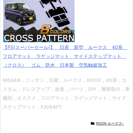
【P5(スーパーセール)】 日産 新型 ルークス 40系
フロアマット ラゲッジマット サイドステップマット
（クロス） ゴム 防水 日本製 空気触媒加工
NISSAN，ニッサン，日産，ルークス，ROOX，40系，
カ
スタム，ドレスアップ，改造，パーツ，DIY，簡単取付，車
種別，オススメ
，フロアマット，ラゲッジマット，サイド
ステップマット，FJCRAFT
ROOX-ルークス-