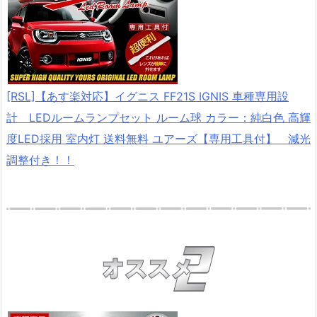
[RSL]【あす楽対応】イグニス FF21S IGNIS 車種専用設
計 LEDルームランプセット ルーム球 カラー：純白色 高輝
度LED採用 室内灯 送料無料 ユアーズ【専用工具付】 減光
調整付き！！