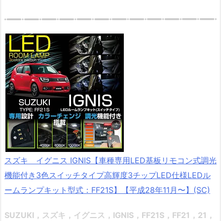
スズキ イグニス IGNIS【車種専用LED基板リモコン式調光
機能付き3色スイッチタイプ高輝度3チップLED仕様LEDル
ームランプキット型式：FF21S】【平成28年11月〜】(SC)
SUZUKI，スズキ，イグニス，IGNIS，FF21S，FF21，21，