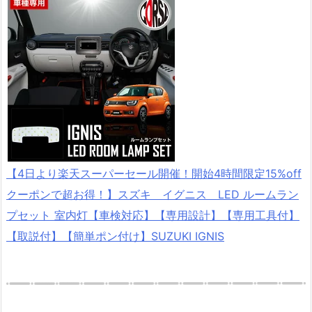
【4日より楽天スーパーセール開催！開始4時間限定15%off
クーポンで超お得！】スズキ イグニス LED ルームラン
プセット 室内灯【車検対応】【専用設計】【専用工具付】
【取説付】【簡単ポン付け】SUZUKI IGNIS