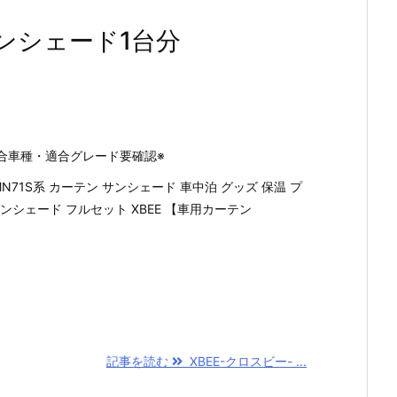
サンシェード1台分
合車種・適合グレード要確認※
N71S系 カーテン サンシェード 車中泊 グッズ 保温 プ
ンシェード フルセット XBEE 【車用カーテン
記事を読む
XBEE-クロスビー- ...