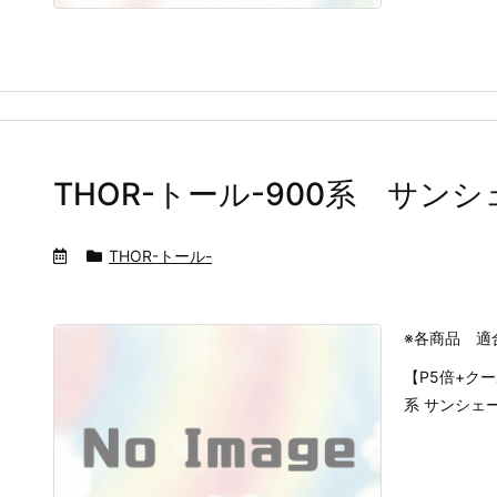
THOR-トール-900系 サン
THOR-トール-
※各商品 適
【P5倍+クー
系 サンシェ