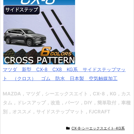
マツダ 新型 CX-8 CX8 KG系 サイドステップマッ
ト （クロス） ゴム 防水 日本製 空気触媒加工
MAZDA，マツダ，シーエックスエイト，CX-8，KG，
カス
タム，ドレスアップ，改造，パーツ，DIY，簡単取付，車種
別，オススメ
，サイドステップマット，FJCRAFT
CX-8-シーエックスエイト-KG系