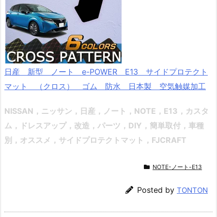
日産 新型 ノート e-POWER E13 サイドプロテクト
マット （クロス） ゴム 防水 日本製 空気触媒加工
NISSAN，ニッサン，日産，ノート，NOTE，E13，
カスタ
ム，ドレスアップ，改造，パーツ，DIY，簡単取付，車種
別，オススメ
，サイドプロテクトマット，FJCRAFT
NOTE-ノート-E13
Posted by
TONTON