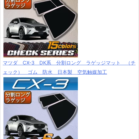
マツダ CX-3 DK系 分割ロング ラゲッジマット （チ
ェック） ゴム 防水 日本製 空気触媒加工