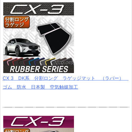
CX 3 DK系 分割ロング ラゲッジマット （ラバー）
ゴム 防水 日本製 空気触媒加工