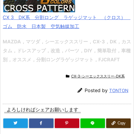
CX 3 DK系 分割ロング ラゲッジマット （クロス）
ゴム 防水 日本製 空気触媒加工
MAZDA，マツダ，シーエックススリー，CX-3，DK，
カス
タム，ドレスアップ，改造，パーツ，DIY，簡単取付，車種
別，オススメ
，分割ロングラゲッジマット，FJCRAFT
CX-3-シーエックススリー-DK系
Posted by
TONTON
よろしければシェアお願いします
Copy