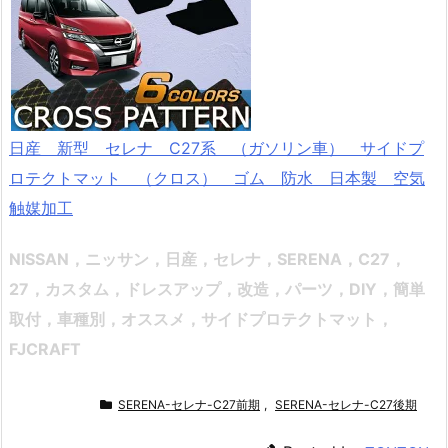
日産 新型 セレナ C27系 （ガソリン車） サイドプ
ロテクトマット （クロス） ゴム 防水 日本製 空気
触媒加工
NISSAN，ニッサン，日産，セレナ，SERENA，C27，
27，
カスタム，ドレスアップ，改造，パーツ，DIY，簡単
取付，車種別，オススメ
，サイドプロテクトマット，
FJCRAFT
SERENA-セレナ-C27前期
,
SERENA-セレナ-C27後期