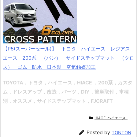
【P5(スーパーセール)】 トヨタ ハイエース レジアス
エース 200系 （バン） サイドステップマット （クロ
ス） ゴム 防水 日本製 空気触媒加工
TOYOTA，トヨタ，ハイエース，HIACE ，200系，カスタ
ム，ドレスアップ，改造，パーツ，DIY，簡単取付，車種
別，オススメ
，サイドステップマット，FJCRAFT
HIACE-ハイエース-
Posted by
TONTON