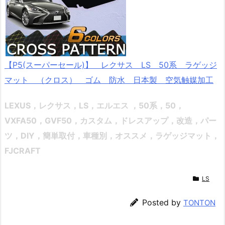
【P5(スーパーセール)】 レクサス LS 50系 ラゲッジ
マット （クロス） ゴム 防水 日本製 空気触媒加工
LEXUS，レクサス，LS，エルエス ，50系，50，
VXFA50，GVF50，
カスタム，ドレスアップ，改造，パー
ツ，DIY，簡単取付，車種別，オススメ
，ラゲッジ
マット，
FJCRAFT
LS
Posted by
TONTON