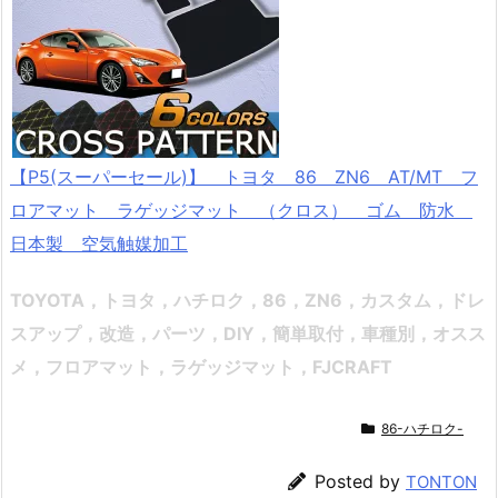
【P5(スーパーセール)】 トヨタ 86 ZN6 AT/MT フ
ロアマット ラゲッジマット （クロス） ゴム 防水
日本製 空気触媒加工
TOYOTA，トヨタ，ハチロク，86，ZN6
，カスタム，ドレ
スアップ，改造，パーツ，DIY，簡単取付，車種別，オスス
メ
，フロアマット，ラゲッジマット，FJCRAFT
86-ハチロク-
Posted by
TONTON