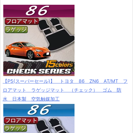
【P5(スーパーセール)】 トヨタ 86 ZN6 AT/MT フ
ロアマット ラゲッジマット （チェック） ゴム 防
水 日本製 空気触媒加工