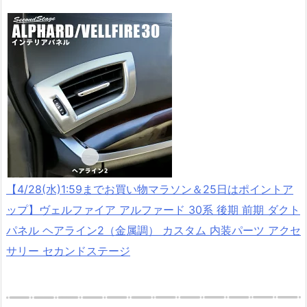
【4/28(水)1:59までお買い物マラソン＆25日はポイントア
ップ】ヴェルファイア アルファード 30系 後期 前期 ダクト
パネル ヘアライン2（金属調） カスタム 内装パーツ アクセ
サリー セカンドステージ