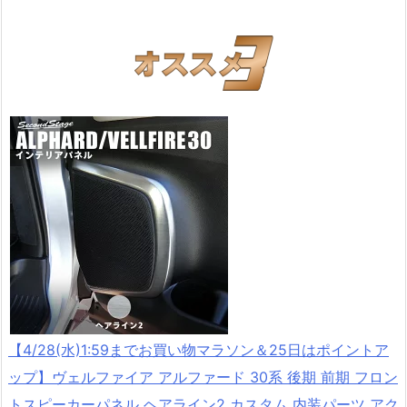
【4/28(水)1:59までお買い物マラソン＆25日はポイントア
ップ】ヴェルファイア アルファード 30系 後期 前期 フロン
トスピーカーパネル ヘアライン2 カスタム 内装パーツ アク