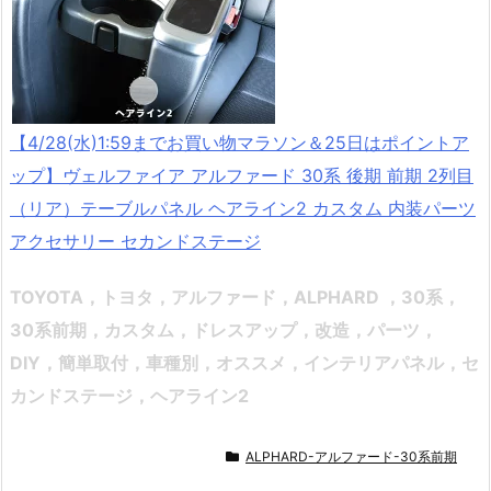
【4/28(水)1:59までお買い物マラソン＆25日はポイントア
ップ】ヴェルファイア アルファード 30系 後期 前期 2列目
（リア）テーブルパネル ヘアライン2 カスタム 内装パーツ
アクセサリー セカンドステージ
TOYOTA，トヨタ，アルファード，ALPHARD ，30系，
30系前期，カスタム，ドレスアップ，改造，パーツ，
DIY，簡単取付，車種別，オススメ
，インテリアパネル，セ
カンドステージ，ヘアライン2
ALPHARD-アルファード-30系前期