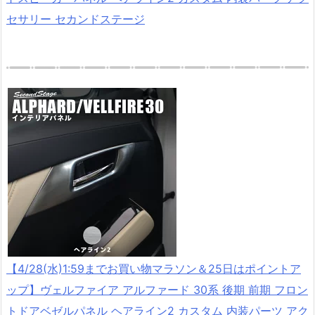
セサリー セカンドステージ
【4/28(水)1:59までお買い物マラソン＆25日はポイントア
ップ】ヴェルファイア アルファード 30系 後期 前期 フロン
トドアベゼルパネル ヘアライン2 カスタム 内装パーツ アク