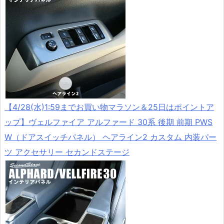
【4/28(水)1:59までお買い物マラソン＆25日はポイントア
ップ】ヴェルファイア アルファード 30系 後期 前期 PWS
W（ドアスイッチパネル） ヘアライン2 カスタム 内装パー
ツ アクセサリー セカンドステージ